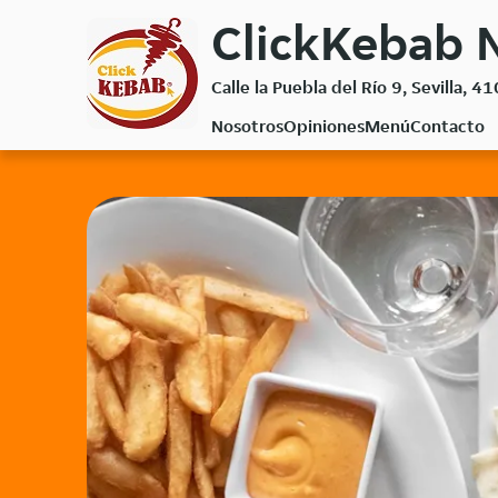
Volver
ClickKebab N
al
menú
Calle la Puebla del Río 9, Sevilla, 4
principal
Nosotros
Opiniones
Menú
Contacto